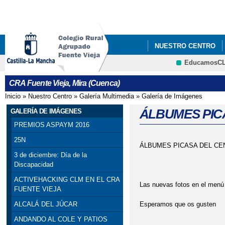
Pa
co
pri
NUESTRO CENTRO
EducamosC
CONVIVENCIA 2023 E
CRFP
CRA Fuente Vieja, Mira (Cuenca)
FELICITACIÓN NAVID
Inicio
»
Nuestro Centro
»
Galería Multimedia
»
Galería de Imágenes
Se encuentra usted aquí
LISTADO DE LIBROS 
ÁLBUMES PIC
GALERÍA DE IMÁGENES
PREMIOS ASPAYM 2016
25N
ÁLBUMES PICASA DEL CE
3 de diciembre: Día de la
Discapacidad
ACTIVEHACKING CLM EN EL CRA
Las nuevas fotos en el menú 
FUENTE VIEJA
Esperamos que os gusten
ALCALÁ DEL JÚCAR
ANDANDO AL COLE Y PATIOS