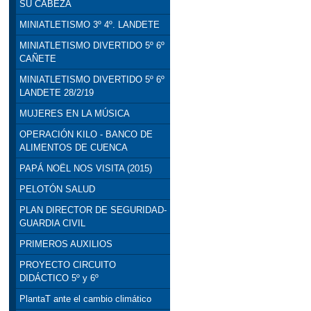
SU CABEZA
MINIATLETISMO 3º 4º. LANDETE
MINIATLETISMO DIVERTIDO 5º 6º
CAÑETE
MINIATLETISMO DIVERTIDO 5º 6º
LANDETE 28/2/19
MUJERES EN LA MÚSICA
OPERACIÓN KILO - BANCO DE
ALIMENTOS DE CUENCA
PAPÁ NOËL NOS VISITA (2015)
PELOTÓN SALUD
PLAN DIRECTOR DE SEGURIDAD-
GUARDIA CIVIL
PRIMEROS AUXILIOS
PROYECTO CIRCUITO
DIDÁCTICO 5º y 6º
PlantaT ante el cambio climático