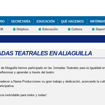
Pasar al
contenido
principal
TRO
SECRETARÍA
EDUCACIÓN
QUÉ HACEMOS
INFÓRMA
LM
Delphos
Educación
Cultura
Depor
N TIBURONES 2023
DÍA DEL AUTISMO
FELICITACIÓN NAVIDEÑ
5 AÑOS Y 6º PRIMARIA
LISTADO DE LIBROS DE TEXTO
SEMA
DAS TEATRALES EN ALIAGUILLA
 de Aliaguilla hemos participado en las Jornadas Teatrales para la Igualdad
eflexionar y aprender a través del teatro.
decer a Narea Producciones su gran trabajo y dedicación, acercando la cult
ticipativa.
cia inolvidable para todos y todas!