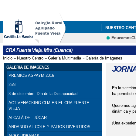
NUESTRO CEN
EducamosC
DURMIENDO CO
CRA Fuente Vieja, Mira (Cuenca)
GRADUACIONES 
Inicio
»
Nuestro Centro
»
Galería Multimedia
»
Galería de Imágenes
Se encuentra usted aquí
JORNA
GALERÍA DE IMÁGENES
PREMIOS ASPAYM 2016
25N
En la sección
ha permitido r
3 de diciembre: Día de la Discapacidad
ACTIVEHACKING CLM EN EL CRA FUENTE
Queremos agra
VIEJA
dinámica y par
ALCALÁ DEL JÚCAR
¡Una experien
ANDANDO AL COLE Y PATIOS DIVERTIDOS
AVES URBANAS