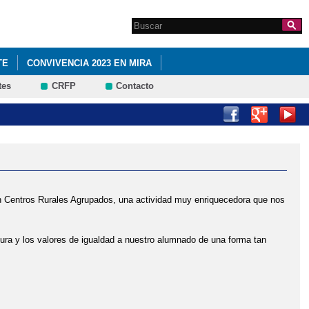
Search this site
Formulario de
búsqueda
TE
CONVIVENCIA 2023 EN MIRA
tes
CRFP
Contacto
A DEL CRA FUENTE VIEJA
NA NAVIDEÑA
 en Centros Rurales Agrupados, una actividad muy enriquecedora que nos
ura y los valores de igualdad a nuestro alumnado de una forma tan