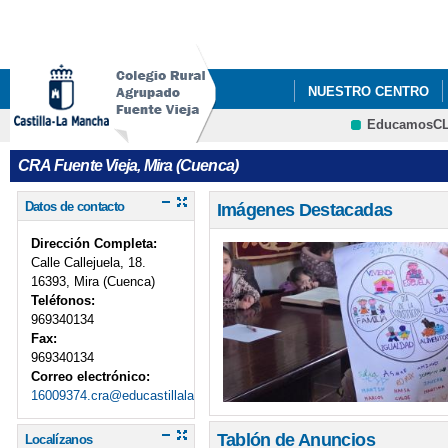
Pa
co
pri
NUESTRO CENTRO
EducamosC
CONVIVENCIA 2023 E
CRFP
CRA Fuente Vieja, Mira (Cuenca)
FELICITACIÓN NAVID
Datos de contacto
Imágenes Destacadas
LISTADO DE LIBROS 
Dirección Completa:
Calle Callejuela, 18.
16393, Mira (Cuenca)
Teléfonos:
969340134
Fax:
969340134
Correo electrónico:
16009374.cra@educastillalamancha.es
Tablón de Anuncios
Localízanos