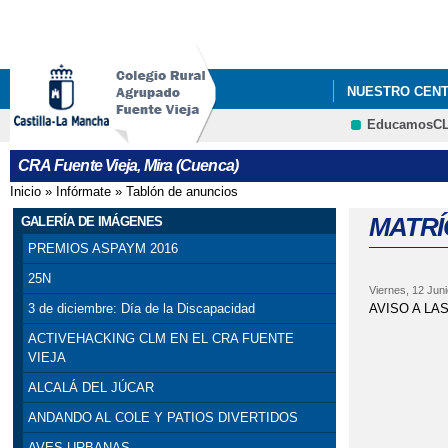
NUESTRO CEN
EducamosC
DURMIENDO CO
CRA Fuente Vieja, Mira (Cuenca)
GRADUACIONES 
Inicio
»
Infórmate
»
Tablón de anuncios
Se encuentra usted aquí
MATRÍ
GALERÍA DE IMÁGENES
PREMIOS ASPAYM 2016
25N
Viernes, 12 Juni
AVISO A LA
3 de diciembre: Día de la Discapacidad
ACTIVEHACKING CLM EN EL CRA FUENTE
VIEJA
ALCALÁ DEL JÚCAR
ANDANDO AL COLE Y PATIOS DIVERTIDOS
AVES URBANAS