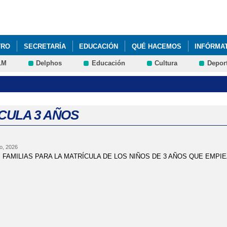
Pasar al
contenido
principal
TRO
SECRETARÍA
EDUCACIÓN
QUÉ HACEMOS
INFÓRMA
LM
Delphos
Educación
Cultura
Depor
N TIBURONES 2023
DÍA DEL AUTISMO
FELICITACIÓN NAVIDEÑ
5 AÑOS Y 6º PRIMARIA
LISTADO DE LIBROS DE TEXTO
SEMA
CULA 3 AÑOS
o, 2026
S FAMILIAS PARA LA MATRÍCULA DE LOS NIÑOS DE 3 AÑOS QUE EMPI