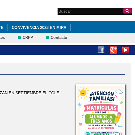
Search this site
Formulario de
búsqueda
TE
CONVIVENCIA 2023 EN MIRA
tes
CRFP
Contacto
A DEL CRA FUENTE VIEJA
NA NAVIDEÑA
EZAN EN SEPTIEMBRE EL COLE