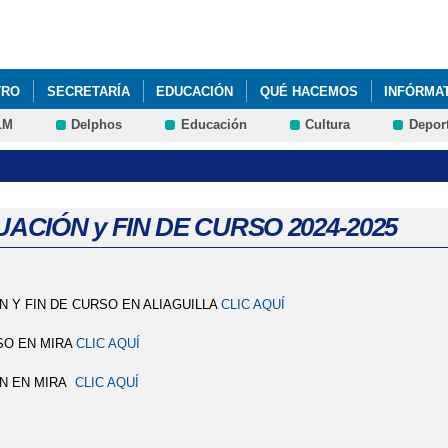
Pasar al
contenido
principal
TRO
SECRETARÍA
EDUCACIÓN
QUÉ HACEMOS
INFÓRMA
LM
Delphos
Educación
Cultura
Depor
N TIBURONES 2023
DÍA DEL AUTISMO
FELICITACIÓN NAVIDEÑ
5 AÑOS Y 6º PRIMARIA
LISTADO DE LIBROS DE TEXTO
SEMA
ACIÓN y FIN DE CURSO 2024-2025
 Y FIN DE CURSO EN ALIAGUILLA
CLIC AQUÍ
SO EN MIRA
CLIC AQUÍ
N EN MIRA
CLIC AQUÍ