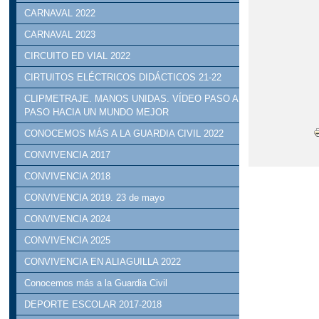
CARNAVAL 2022
CARNAVAL 2023
CIRCUITO ED VIAL 2022
CIRTUITOS ELÉCTRICOS DIDÁCTICOS 21-22
CLIPMETRAJE. MANOS UNIDAS. VÍDEO PASO A
PASO HACIA UN MUNDO MEJOR
CONOCEMOS MÁS A LA GUARDIA CIVIL 2022
CONVIVENCIA 2017
CONVIVENCIA 2018
CONVIVENCIA 2019. 23 de mayo
CONVIVENCIA 2024
CONVIVENCIA 2025
CONVIVENCIA EN ALIAGUILLA 2022
Conocemos más a la Guardia Civil
DEPORTE ESCOLAR 2017-2018