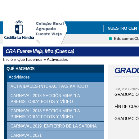
NUESTRO CEN
EducamosC
DURMIENDO CO
CRA Fuente Vieja, Mira (Cuenca)
GRADUACIONES 
Inicio
»
Qué hacemos
»
Actividades
Se encuentra usted aquí
GRADU
QUÉ HACEMOS
Actividades
ACTIVIDADES INTERACTIVAS KAHOOT!
Lun, 23/06/2025
GRADUACIÓN
CARNAVAL 2018 SECCIÓN MIRA "LA
PREHISTORIA" FOTOS Y VÍDEO
FÍN DE CUR
CARNAVAL 2018 SECCIÓN MIRA "LA
PREHISTORIA" FOTOS Y VÍDEO
GRADUACIÓ
CARNAVAL 2019. ENTIERRO DE LA SARDINA
CARNAVAL 2021