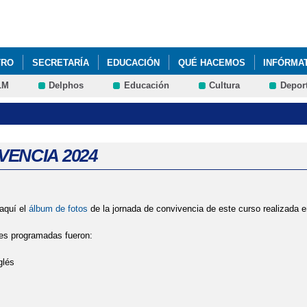
Pasar al
contenido
principal
TRO
SECRETARÍA
EDUCACIÓN
QUÉ HACEMOS
INFÓRMA
LM
Delphos
Educación
Cultura
Depor
N TIBURONES 2023
DÍA DEL AUTISMO
FELICITACIÓN NAVIDEÑ
5 AÑOS Y 6º PRIMARIA
LISTADO DE LIBROS DE TEXTO
SEMA
VENCIA 2024
aquí el
álbum de fotos
de la jornada de convivencia de este curso realizada en
es programadas fueron:
glés