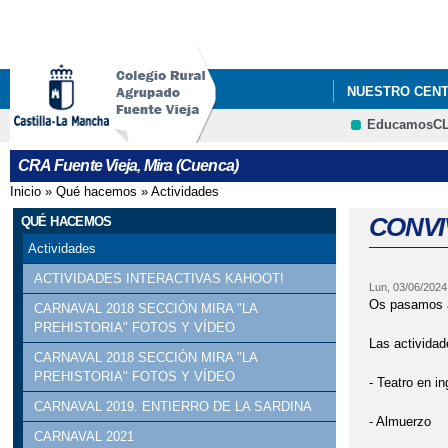
NUESTRO CEN
EducamosC
DURMIENDO CO
CRA Fuente Vieja, Mira (Cuenca)
GRADUACIONES 
Inicio
»
Qué hacemos
»
Actividades
Se encuentra usted aquí
CONVI
QUÉ HACEMOS
Actividades
ACTIVIDADES INTERACTIVAS KAHOOT!
Lun, 03/06/2024
Os pasamos 
CARNAVAL 2018 SECCIÓN MIRA "LA
PREHISTORIA" FOTOS Y VÍDEO
Las actividad
CARNAVAL 2018 SECCIÓN MIRA "LA
PREHISTORIA" FOTOS Y VÍDEO
- Teatro en in
CARNAVAL 2019. ENTIERRO DE LA SARDINA
- Almuerzo
CARNAVAL 2021