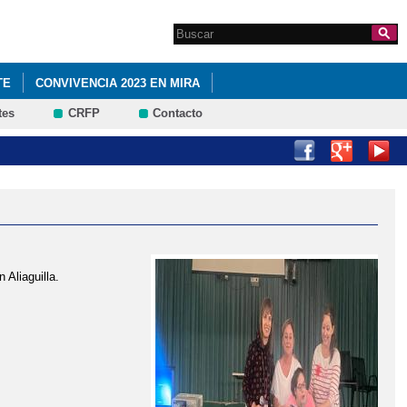
Search this site
Formulario de
búsqueda
TE
CONVIVENCIA 2023 EN MIRA
tes
CRFP
Contacto
A DEL CRA FUENTE VIEJA
NA NAVIDEÑA
 Aliaguilla.