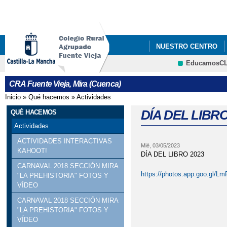
Pa
co
pri
NUESTRO CENTRO
EducamosC
CONVIVENCIA 2023 E
CRFP
CRA Fuente Vieja, Mira (Cuenca)
FELICITACIÓN NAVID
Inicio
»
Qué hacemos
»
Actividades
Se encuentra usted aquí
LISTADO DE LIBROS 
DÍA DEL LIBRO
QUÉ HACEMOS
Actividades
ACTIVIDADES INTERACTIVAS
Mié, 03/05/2023
KAHOOT!
DÍA DEL LIBRO 2023
CARNAVAL 2018 SECCIÓN MIRA
https://photos.app.goo.gl/
"LA PREHISTORIA" FOTOS Y
VÍDEO
CARNAVAL 2018 SECCIÓN MIRA
"LA PREHISTORIA" FOTOS Y
VÍDEO