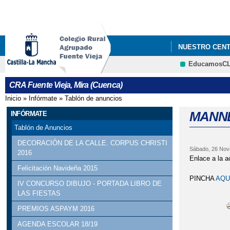
NUESTRO CEN
EducamosC
DURMIENDO CO
CRA Fuente Vieja, Mira (Cuenca)
GRADUACIONES 
Inicio
»
Infórmate
»
Tablón de anuncios
Se encuentra usted aquí
MANNE
INFÓRMATE
Tablón de Anuncios
DECORACIÓN DE LA CALLE. CORPUS CHRISTI
Sábado, 26 Nov
2016
Enlace a la a
Felicitación Navideña 2015
PINCHA
AQU
IV CONCURSO DIBUJO - PORTADA LIBRO DE
LAS FIESTAS
PREMIOS ASPAYM 2016
AGENDA ESCOLAR 18/19