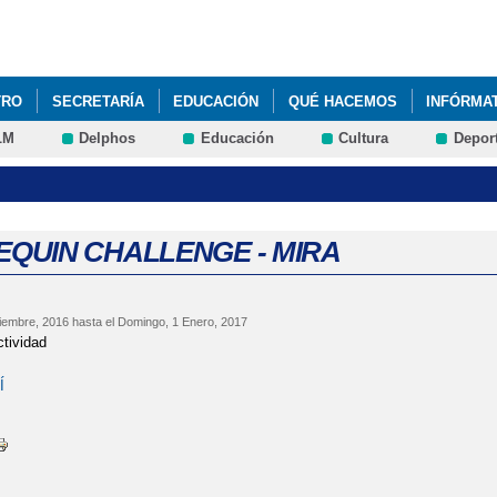
Pasar al
contenido
principal
TRO
SECRETARÍA
EDUCACIÓN
QUÉ HACEMOS
INFÓRMA
LM
Delphos
Educación
Cultura
Depor
N TIBURONES 2023
DÍA DEL AUTISMO
FELICITACIÓN NAVIDEÑ
5 AÑOS Y 6º PRIMARIA
LISTADO DE LIBROS DE TEXTO
SEMA
QUIN CHALLENGE - MIRA
iembre, 2016
hasta el
Domingo, 1 Enero, 2017
ctividad
Í